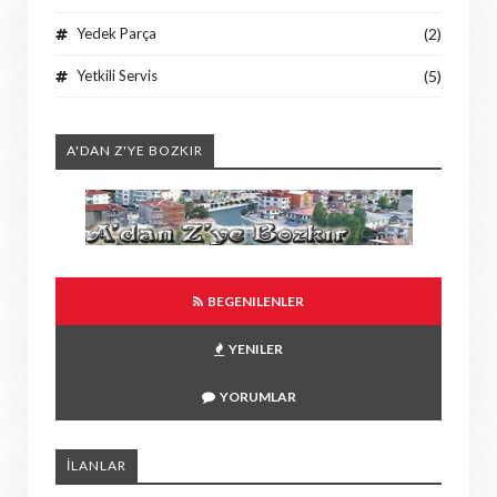
Yedek Parça
(2)
Yetkili Servis
(5)
A'DAN Z'YE BOZKIR
BEGENILENLER
YENILER
YORUMLAR
İLANLAR