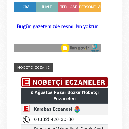
NÖBETÇI ECZANE