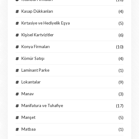
Kasap Dükkanları
(4)
Kırtasiye ve Hediyelik Eşya
(5)
Kişisel Kartvizitler
(6)
Konya Firmaları
(10)
Kömür Satışı
(4)
Laminant Parke
(1)
Lokantalar
(9)
Manav
(3)
Manifatura ve Tuhafiye
(17)
Manşet
(5)
Matbaa
(1)