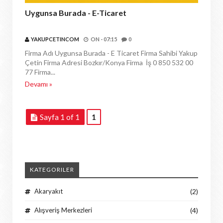
Uygunsa Burada - E-Ticaret
YAKUPCETINCOM
ON -
07:15
0
Firma Adı Uygunsa Burada - E Ticaret Firma Sahibi Yakup
Çetin Firma Adresi Bozkır/Konya Firma İş 0 850 532 00
77 Firma...
Devamı »
Sayfa 1 of 1
1
KATEGORILER
Akaryakıt
(2)
Alışveriş Merkezleri
(4)