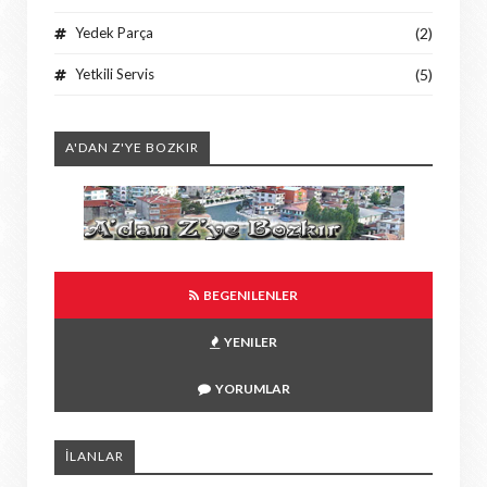
Yedek Parça
(2)
Yetkili Servis
(5)
A'DAN Z'YE BOZKIR
BEGENILENLER
YENILER
YORUMLAR
İLANLAR