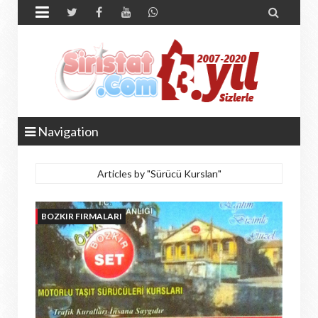


Navigation
Articles by "Sürücü Kursları"
BOZKIR FIRMALARI