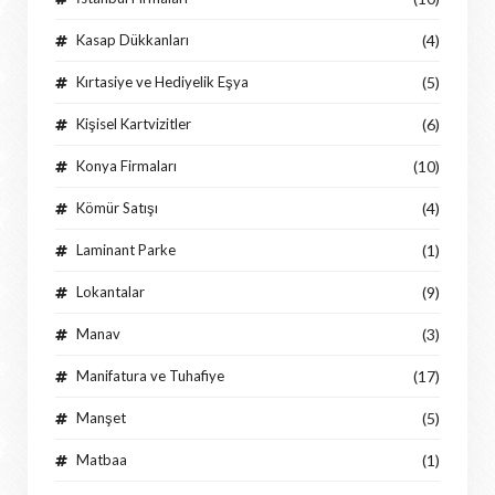
Kasap Dükkanları
(4)
Kırtasiye ve Hediyelik Eşya
(5)
Kişisel Kartvizitler
(6)
Konya Firmaları
(10)
Kömür Satışı
(4)
Laminant Parke
(1)
Lokantalar
(9)
Manav
(3)
Manifatura ve Tuhafiye
(17)
Manşet
(5)
Matbaa
(1)