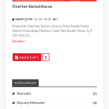
Özel Set Sürücü Kursu
YAKUP ÇETIN
ON -
01:24
0
Firma Adı Özel Set Sürücü Kursu Firma Sahibi Firma
Adresi Köprübaşı Merkez Camii Yanı Bozkır Firma İş 0
332 426 22...
Devamı »
Sayfa 1 of 1
1
KATEGORILER
Akaryakıt
(2)
Alışveriş Merkezleri
(4)