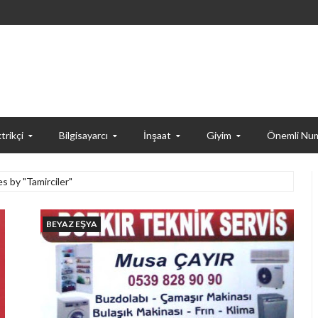
trikçi
Bilgisayarcı
İnşaat
Giyim
Önemli Num
es by "Tamirciler"
BEYAZ EŞYA