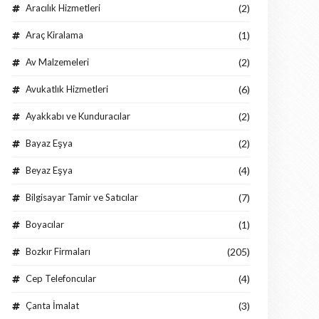
Aracılık Hizmetleri
(2)
Araç Kiralama
(1)
Av Malzemeleri
(2)
Avukatlık Hizmetleri
(6)
Ayakkabı ve Kunduracılar
(2)
Bayaz Eşya
(2)
Beyaz Eşya
(4)
Bilgisayar Tamir ve Satıcılar
(7)
Boyacılar
(1)
Bozkır Firmaları
(205)
Cep Telefoncular
(4)
Çanta İmalat
(3)