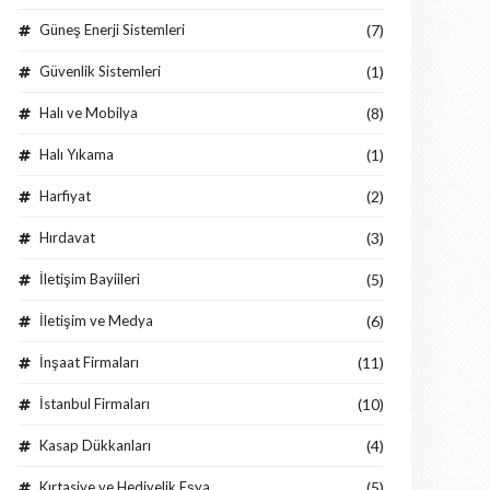
Güneş Enerji Sistemleri
(7)
Güvenlik Sistemleri
(1)
Halı ve Mobilya
(8)
Halı Yıkama
(1)
Harfiyat
(2)
Hırdavat
(3)
İletişim Bayiileri
(5)
İletişim ve Medya
(6)
İnşaat Firmaları
(11)
İstanbul Firmaları
(10)
Kasap Dükkanları
(4)
Kırtasiye ve Hediyelik Eşya
(5)