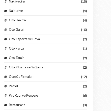
Nakliyeciler
(15)
Nalburiye
(4)
Oto Elektrik
(4)
Oto Galeri
(10)
Oto Kaporta ve Boya
(2)
Oto Parça
(1)
Oto Tamir
(9)
Oto Yıkama ve Yağlama
(2)
Otobüs Firmaları
(12)
Petrol
(2)
Pvc Kapı ve Pencere
(6)
Restaurant
(3)