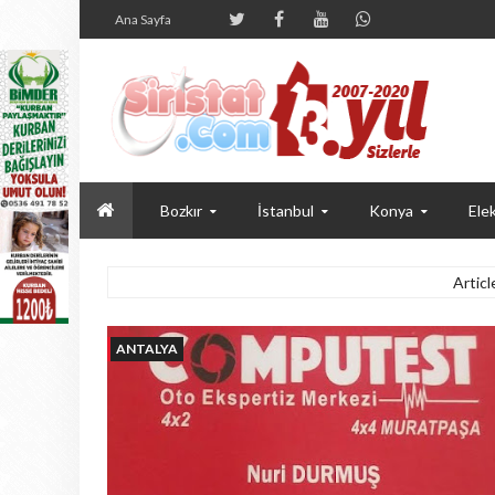
Ana Sayfa
Bozkır
İstanbul
Konya
Elek
Articl
ANTALYA