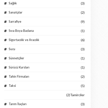
Sağlık
(3)
Sanatçılar
(2)
Sarrafiye
(9)
Sıva Boya Badana
(1)
Sigortacılık ve Aracılık
(6)
Sucu
(3)
Sünnetçiler
(1)
Sürücü Kursları
(1)
Tahin Firmaları
(2)
Taksi
(5)
(2)
Tamirciler
Tarım İlaçları
(3)