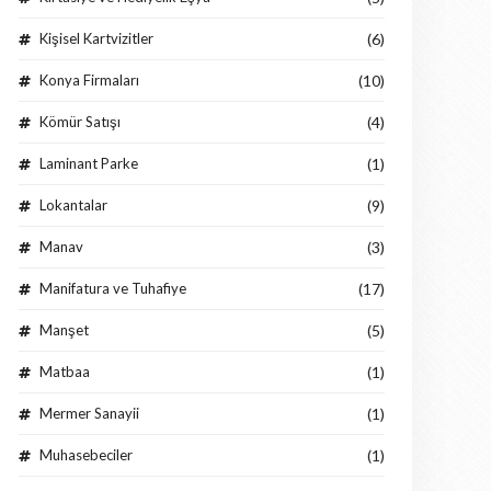
Kişisel Kartvizitler
(6)
Konya Firmaları
(10)
Kömür Satışı
(4)
Laminant Parke
(1)
Lokantalar
(9)
Manav
(3)
Manifatura ve Tuhafiye
(17)
Manşet
(5)
Matbaa
(1)
Mermer Sanayii
(1)
Muhasebeciler
(1)