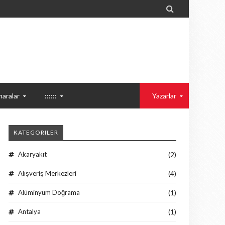

aralar
::::::
Yazarlar
KATEGORILER
Akaryakıt
(2)
Alışveriş Merkezleri
(4)
Alüminyum Doğrama
(1)
Antalya
(1)