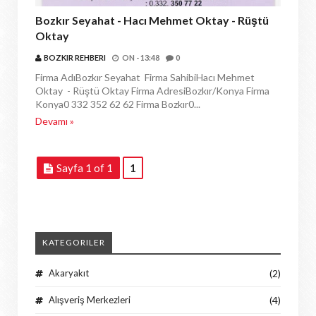
Bozkır Seyahat - Hacı Mehmet Oktay - Rüştü
Oktay
BOZKIR REHBERI
ON -
13:48
0
Firma AdıBozkır Seyahat Firma SahibiHacı Mehmet
Oktay - Rüştü Oktay Firma AdresiBozkır/Konya Firma
Konya0 332 352 62 62 Firma Bozkır0...
Devamı »
Sayfa 1 of 1
1
KATEGORILER
Akaryakıt
(2)
Alışveriş Merkezleri
(4)