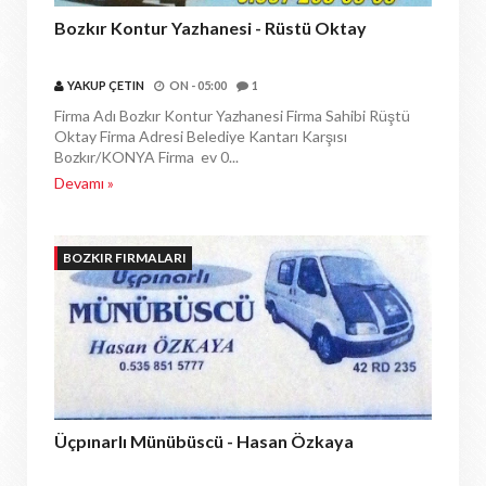
Bozkır Kontur Yazhanesi - Rüstü Oktay
YAKUP ÇETIN
ON -
05:00
1
Firma Adı Bozkır Kontur Yazhanesi Firma Sahibi Rüştü
Oktay Firma Adresi Belediye Kantarı Karşısı
Bozkır/KONYA Firma ev 0...
Devamı »
BOZKIR FIRMALARI
Üçpınarlı Münübüscü - Hasan Özkaya