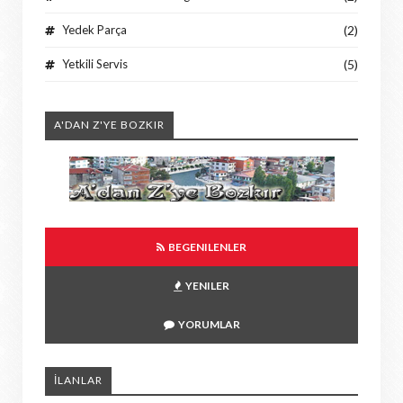
Yedek Parça
(2)
Yetkili Servis
(5)
A'DAN Z'YE BOZKIR
BEGENILENLER
YENILER
YORUMLAR
İLANLAR