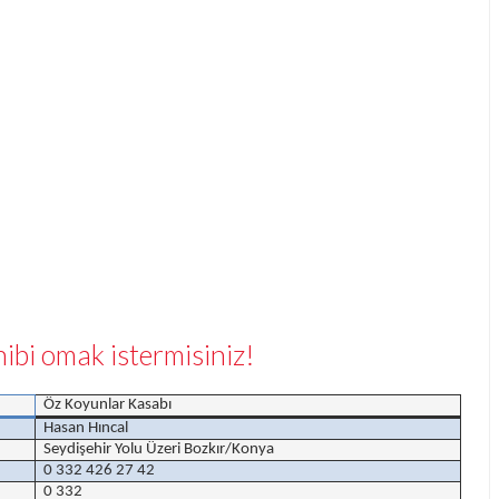
hibi omak istermisiniz!
Öz Koyunlar Kasabı
Hasan Hıncal
Seydişehir Yolu Üzeri Bozkır/Konya
0 332 426 27 42
0 332