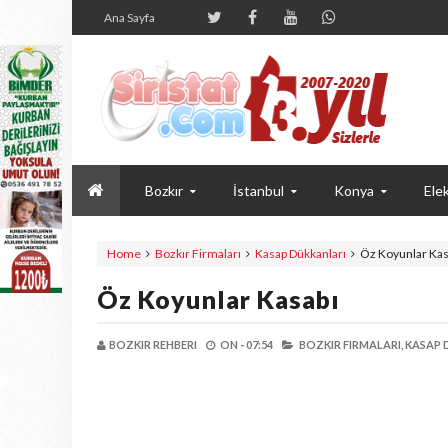
Ana Sayfa
Bozkır
İstanbul
Konya
Elek
Home
Bozkır Firmaları
Kasap Dükkanları
Öz Koyunlar Kas
Öz Koyunlar Kasabı
BOZKIR REHBERI
ON -
07:54
BOZKIR FIRMALARI,
KASAP 