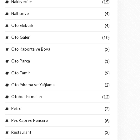
Nakliyeciler
(15)
Nalburiye
(4)
Oto Elektrik
(4)
Oto Galeri
(10)
Oto Kaporta ve Boya
(2)
Oto Parça
(1)
Oto Tamir
(9)
Oto Yıkama ve Yağlama
(2)
Otobüs Firmaları
(12)
Petrol
(2)
Pvc Kapı ve Pencere
(6)
Restaurant
(3)