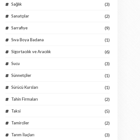
Sağlık
(3)
Sanatçılar
(2)
Sarrafiye
(9)
Sıva Boya Badana
(1)
Sigortacılık ve Aracılık
(6)
Sucu
(3)
Sünnetçiler
(1)
Sürücü Kursları
(1)
Tahin Firmaları
(2)
Taksi
(5)
Tamirciler
(2)
Tarım İlaçları
(3)