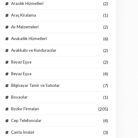
Aracılık Hizmetleri
(2)
Araç Kiralama
(1)
Av Malzemeleri
(2)
Avukatlık Hizmetleri
(6)
Ayakkabı ve Kunduracılar
(2)
Bayaz Eşya
(2)
Beyaz Eşya
(4)
Bilgisayar Tamir ve Satıcılar
(7)
Boyacılar
(1)
Bozkır Firmaları
(205)
Cep Telefoncular
(4)
Çanta İmalat
(3)