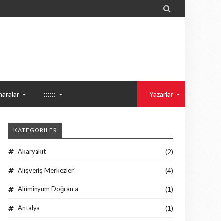

aralar
::::::
Yazarlar
KATEGORILER
Akaryakıt
(2)
Alışveriş Merkezleri
(4)
Alüminyum Doğrama
(1)
Antalya
(1)