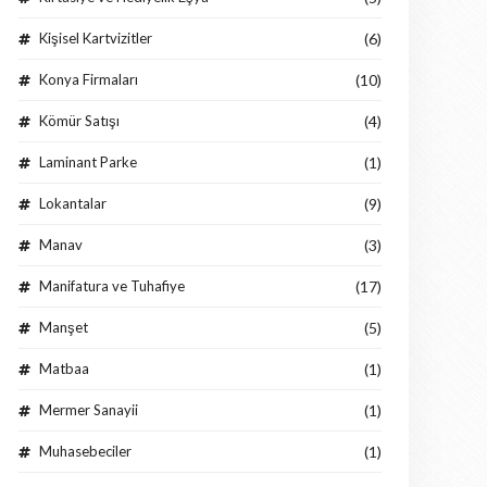
Kişisel Kartvizitler
(6)
Konya Firmaları
(10)
Kömür Satışı
(4)
Laminant Parke
(1)
Lokantalar
(9)
Manav
(3)
Manifatura ve Tuhafiye
(17)
Manşet
(5)
Matbaa
(1)
Mermer Sanayii
(1)
Muhasebeciler
(1)