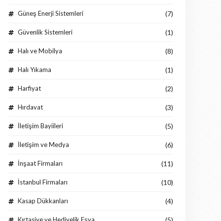
Güneş Enerji Sistemleri
(7)
Güvenlik Sistemleri
(1)
Halı ve Mobilya
(8)
Halı Yıkama
(1)
Harfiyat
(2)
Hırdavat
(3)
İletişim Bayiileri
(5)
İletişim ve Medya
(6)
İnşaat Firmaları
(11)
İstanbul Firmaları
(10)
Kasap Dükkanları
(4)
Kırtasiye ve Hediyelik Eşya
(5)