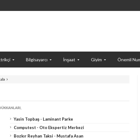
trikçi
Bilgisayarcı
İnşaat
Giyim
Önemli Num
abı
DÜKKANLARI,
Yasin Topbaş - Laminant Parke
Computest - Oto Ekspertiz Merkezi
Bozkır Reyhan Taksi - Mustafa Asan