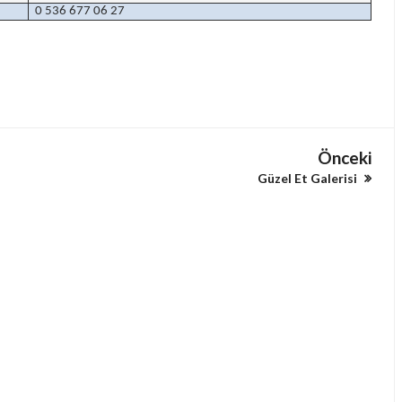
0 536 677 06 27
Önceki
Güzel Et Galerisi