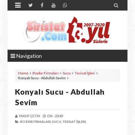


Navigation
Home
Bozkır Firmaları
Sucu
Tesisat İşleri
Konyalı Sucu - Abdullah Sevim
Konyalı Sucu - Abdullah
Sevim
YAKUP ÇETIN
ON -
23:49
BOZKIR FIRMALARI,
SUCU,
TESISAT İŞLERI,