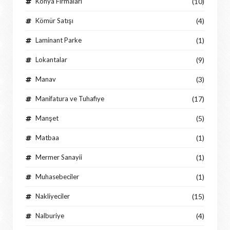
Konya Firmaları
(10)
Kömür Satışı
(4)
Laminant Parke
(1)
Lokantalar
(9)
Manav
(3)
Manifatura ve Tuhafiye
(17)
Manşet
(5)
Matbaa
(1)
Mermer Sanayii
(1)
Muhasebeciler
(1)
Nakliyeciler
(15)
Nalburiye
(4)