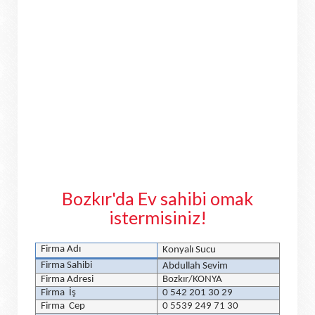
Bozkır'da Ev sahibi omak
istermisiniz!
Firma Adı
Konyalı Sucu
Firma Sahibi
Abdullah Sevim
Firma Adresi
Bozkır/KONYA
Firma İş
0 542 201 30 29
Firma Cep
0 5539 249 71 30