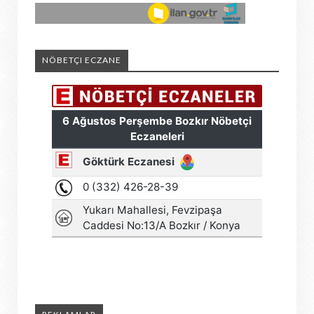
NÖBETÇI ECZANE