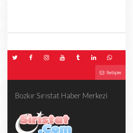
İletişim
Bozkır Sırıstat Haber Merkezi