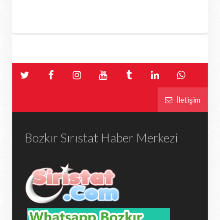
İletişim
Bozkır Sırıstat Haber Merkezi