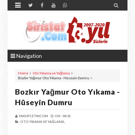


Navigation
Home
Oto Yıkama ve Yağlama
Bozkır Yağmur Oto Yıkama - Hüseyin Dumru
Bozkır Yağmur Oto Yıkama -
Hüseyin Dumru
YAKUPCETINCOM
ON -
04:31
OTO YIKAMA VE YAĞLAMA,