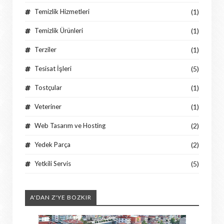
Temizlik Hizmetleri
(1)
Temizlik Ürünleri
(1)
Terziler
(1)
Tesisat İşleri
(5)
Tostçular
(1)
Veteriner
(1)
Web Tasarım ve Hosting
(2)
Yedek Parça
(2)
Yetkili Servis
(5)
A'DAN Z'YE BOZKIR